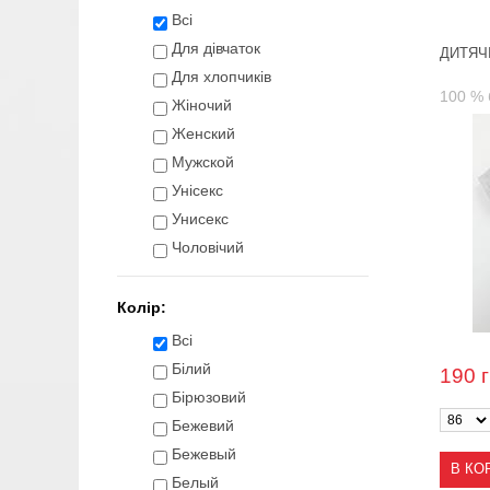
Всі
Для дівчаток
ДИТЯЧІ
Для хлопчиків
100 % 
Жіночий
Женский
Мужской
Унісекс
Унисекс
Чоловічий
Колір:
Всі
Білий
190
Бірюзовий
Бежевий
Бежевый
В КО
Белый