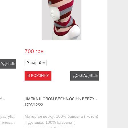
700
грн
ЛАДНІШЕ
В КОРЗИНУ
ДОКЛАДНІШЕ
 -
ШАПКА ШОЛОМ ВЕСНА-ОСІНЬ BEEZY -
1705/12/22
acrylic;
Матеріал верху: 100% бавовна ( котон)
еплювач
Підкладка: 100% бавовна (