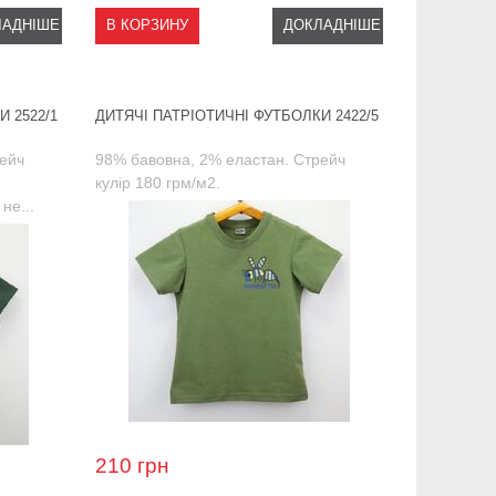
ЛАДНІШЕ
В КОРЗИНУ
ДОКЛАДНІШЕ
 2522/1
ДИТЯЧІ ПАТРІОТИЧНІ ФУТБОЛКИ 2422/5
рейч
98% бавовна, 2% еластан. Стрейч
кулір 180 грм/м2.
не...
210
грн