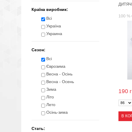
ДИТЯЧІ
Країна виробник:
100 % 
Всі
Україна
Украина
Сезон:
Всі
Єврозима
Весна - Осінь
Весна - Осень
Зима
190
Літо
Лето
Осінь-зима
В КО
Стать: