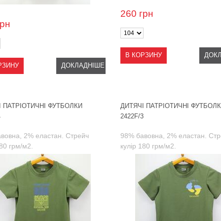
260
грн
грн
В КОРЗИНУ
ДОК
РЗИНУ
ДОКЛАДНІШЕ
І ПАТРІОТИЧНІ ФУТБОЛКИ
ДИТЯЧІ ПАТРІОТИЧНІ ФУТБОЛ
4
2422F/3
вовна, 2% еластан. Стрейч
98% бавовна, 2% еластан. Ст
180 грм/м2.
кулір 180 грм/м2.