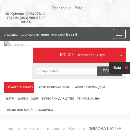
Реєстрація
Вхід
Ваша
валюта
☎
Kyivstar (096) 276-11-
78;
Life (063) 508-83-09
VIBER
Toggle
Ласкаво просимо в інтернет-магазин Beezy!
naviga
КОШИК
0
товаров -
0 грн
Вхід
ПОШУК
КАТАЛОГ ТОВАРІВ
ШАПКИ ШОЛОМИ ЗИМА
ШАПКИ ШОЛОМИ ДЕМІ
ДИТЯЧІ ШАПКИ
ОДЯГ
ФУТБОЛКИ ДЛЯ ДІТЕЙ
ТЕРМОБІЛИЗНА
ПЛЕДИ ДЛЯ ДІТЕЙ
РУКАВИЧКИ
Головна
>
Каталог товарів
>
Beezy
> ЗИМОВА ШАПКА