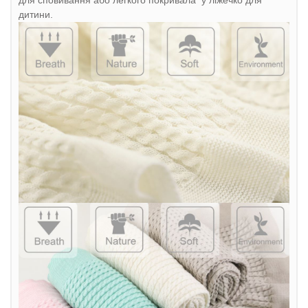
для сповивання або легкого покривала у ліжечко для
дитини.