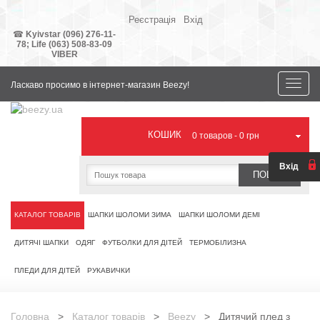
Реєстрація
Вхід
Ваша
валюта
☎
Kyivstar (096) 276-11-
78;
Life (063) 508-83-09
VIBER
Toggle
Ласкаво просимо в інтернет-магазин Beezy!
naviga
КОШИК
0
товаров -
0 грн
Вхід
ПОШУК
КАТАЛОГ ТОВАРІВ
ШАПКИ ШОЛОМИ ЗИМА
ШАПКИ ШОЛОМИ ДЕМІ
ДИТЯЧІ ШАПКИ
ОДЯГ
ФУТБОЛКИ ДЛЯ ДІТЕЙ
ТЕРМОБІЛИЗНА
ПЛЕДИ ДЛЯ ДІТЕЙ
РУКАВИЧКИ
Головна
>
Каталог товарів
>
Beezy
> Дитячий плед з