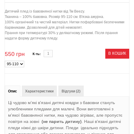
Дитячий плед із бавовняної нитки від Тм Beezy.
Тканина – 100% бавовна. Розмір 95-110 см. В'язка ажурна.
100% органічний та чистий матеріал. Нитки пофарбовані безпечними
барвниками. Дозволений для дітей немовлят.
Прання при тепмературі 30% у делікатному режимі. Після прання
надати форму дитячому пледу.
550
грн
В КОШИК
К-ть:
Опис
Характеристики
Відгуки (2)
Ці чудово м'які в'язані дитячі ковдри з бавовни стануть
улюбленими пледами для малечі. Вони виготовлені з
м'якої бавовняної нитки, яка чудово зігріває, але пропустє
повітря на зовні
(не парить дитину)
. Наші в'язані дитячі
пледи ніжні до шкіри дитини. Пледи ідеально підходять