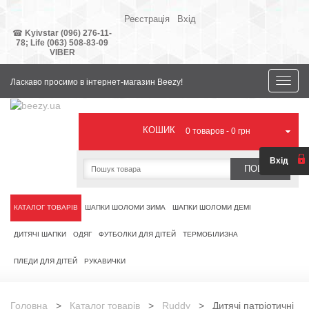
Реєстрація
Вхід
Ваша
валюта
☎
Kyivstar (096) 276-11-
78;
Life (063) 508-83-09
VIBER
Toggle
Ласкаво просимо в інтернет-магазин Beezy!
naviga
КОШИК
0
товаров -
0 грн
Вхід
ПОШУК
КАТАЛОГ ТОВАРІВ
ШАПКИ ШОЛОМИ ЗИМА
ШАПКИ ШОЛОМИ ДЕМІ
ДИТЯЧІ ШАПКИ
ОДЯГ
ФУТБОЛКИ ДЛЯ ДІТЕЙ
ТЕРМОБІЛИЗНА
ПЛЕДИ ДЛЯ ДІТЕЙ
РУКАВИЧКИ
Головна
>
Каталог товарів
>
Ruddy
> Дитячі патріотичні