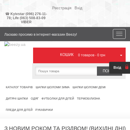
Реєстрація
Вхід
Ваша
валюта
☎
Kyivstar (096) 276-11-
78;
Life (063) 508-83-09
VIBER
Toggle
Ласкаво просимо в інтернет-магазин Beezy!
naviga
КОШИК
0
товаров -
0 грн
Вхід
ПОШУК
КАТАЛОГ ТОВАРІВ
ШАПКИ ШОЛОМИ ЗИМА
ШАПКИ ШОЛОМИ ДЕМІ
ДИТЯЧІ ШАПКИ
ОДЯГ
ФУТБОЛКИ ДЛЯ ДІТЕЙ
ТЕРМОБІЛИЗНА
ПЛЕДИ ДЛЯ ДІТЕЙ
РУКАВИЧКИ
З НОВИМ РОКОМ ТА РІЗДВОМ! (ВИХІДНІ ДНІ)