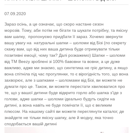
07.09.2020
Зараз осінь, а це означає, що скоро настане сезон
морозів. Тому, аби потім не бігати та шукати потрібну, та якісну
вам шапку, пропонуємо придбати її зараз. Хочемо звернути
вашу увагу на натуральні шапки – шоломи від Бізі (по секрету
скажу вам, що від них ваша дитина буде отримувати тільки
позитивні емоції, чому так? Далі розкажемо) Шапки – шоломи
від TM Beezy зроблені зі 100% бавовни та вовни, а це дуже
важливо, адже ми знаємо, що синтетика не гріє дитину, а якщо
вона спітніла під час прогулянки, то є вірогідність того, що вона
захворює, але з шапками – шоломами від Бізі, ви можете не
думати про це. Також, ви можете перестати хвилюватися про
те, що у вашої дитини буде відкрито горло або шапка з’їде з
голови, адже шапки – шоломи ідеально будуть сидіти на
дитині, а вона навіть не буде помічати її, що є великим
плюсом. На нашому сайті ви можете переглянути каталог, де
знайдете не тільки якісну шапку, але й модну, яка точно
сподобається вашій дитині