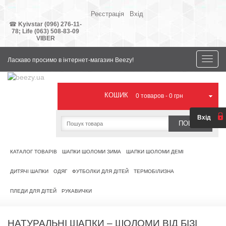
Реєстрація
Вхід
Ваша
валюта
☎
Kyivstar (096) 276-11-
78;
Life (063) 508-83-09
VIBER
Toggle
Ласкаво просимо в інтернет-магазин Beezy!
naviga
КОШИК
0
товаров -
0 грн
Вхід
ПОШУК
КАТАЛОГ ТОВАРІВ
ШАПКИ ШОЛОМИ ЗИМА
ШАПКИ ШОЛОМИ ДЕМІ
ДИТЯЧІ ШАПКИ
ОДЯГ
ФУТБОЛКИ ДЛЯ ДІТЕЙ
ТЕРМОБІЛИЗНА
ПЛЕДИ ДЛЯ ДІТЕЙ
РУКАВИЧКИ
НАТУРАЛЬНІ ШАПКИ – ШОЛОМИ ВІД БІЗІ